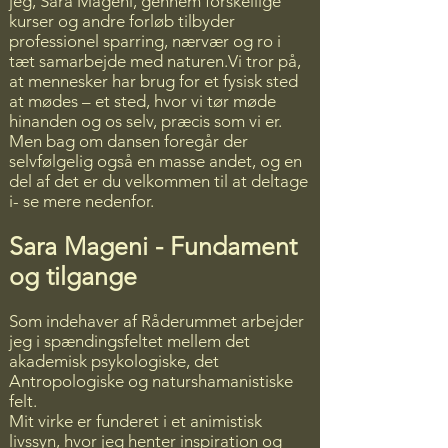
jeg, Sara Mageni, gennem forskellige
kurser og andre forløb tilbyder
professionel sparring, nærvær og ro i
tæt samarbejde med naturen.Vi tror på,
Kairos-Rejsen: At folde
at mennesker har brug for et fysisk sted
nuet ud
at mødes – et sted, hvor vi tør møde
hinanden og os selv, præcis som vi er.
- Tilbydes individuelt eller i
Men bag om dansen foregår der
grupper.
selvfølgelig også en masse andet, og en
del af det er du velkommen til at deltage
i- se mere nedenfor.
– Mikroanalytiske forløb om Nuets
Hemmelige Liv
Sara Mageni - Fundament
Med afsæt i teorier om Kronos (den
og tilgange
lineære tid) og Kairos (det meningsfulde
øjeblik) tilbyder jeg forløb, hvor vi dykker
Som indehaver af Råderummet arbejder
ned i dine udvalgte livs fortællinger.
jeg i spændingsfeltet mellem det
Gennem mikroanalytiske interviews og
akademisk psykologiske, det
en konstruktivistisk tilgang undersøger
Antropologiske og naturshamanistiske
vi, hvordan vi ,gennem denne
felt.
bevidsthedsgørelse, kan skabe mere
Mit virke er funderet i et animistisk
råderum i hverdagen og dermed blive
livssyn, hvor jeg henter inspiration og
klogere på, hvordan du kan folde Nuets