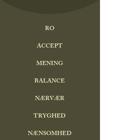
perspektiverings grundlag, hvilket du vil
opleve som en naturlig del af
processerne. Jeg er bl.a. uddannet.
Cand. pæd.pæd.psyk., har bl.a. studeret
Kandidat i Pædagogisk antropologi,
RO
Agile ledelsesmetoder, Mindfulness m.m.
samt et hav af forskellige
ACCEPT
ledelsesværktøjer. Jeg trækker på
mange års erfaring fra mit arbejde med
mennesker, heste og mennesker og som
MENING
bl.a. leder, konsulent og vejleder.
BALANCE
Jeg værdsætter at møde mennesker
nænsomt, men altid ærligt fra hjertet.
NÆRVÆR
Oversigt over aktuelle
TRYGHED
forløb og kurser
NÆNSOMHED