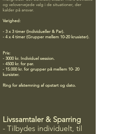
og velovervejede valg i de situationer, der
Jeg hjælper med at guide dig ind i
kalder på ansvar.
tilstande, hvor naturen inviterer os ind i
en tilstand af bevidst nærvær og
Varighed:
afspændt væren.
- 3 x 3 timer (Individueller & Par).
- 4 x 4 timer (Grupper mellem 10-20 krusister).
En vigtig stund der gavner enhver, og
som sætter naturlige og vigtige
processer i gang i hele dit system -
Pris:
beroliger bl.a.
- 3000 kr. Individuel session.
nervesystemet. Processerne bygger på
- 4500 kr. for par.
vigtige videnskabelig anerkendte
- 15.000 kr. for grupper på mellem 10- 20
teknikker, du klogt kan benytte i både
kursister.
hverdags- og arbejdsliv.
Ring for afstemning af opstart og dato.
Varighed: 2 timer
Pris:
- 400 kr. pr. gang for en deltager
Livssamtaler & Sparring
- 800 kr. for grupper på max 10
- Tilbydes individuelt, til
deltagere.